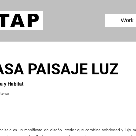
TAP
Work
ASA PAISAJE LUZ
a y Habitat
terior
paisaje es un manifiesto de diseño interior que combina sobriedad y lujo b