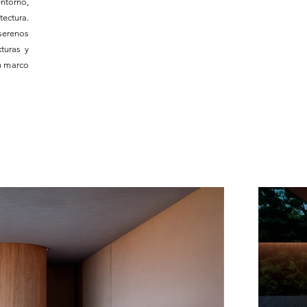
ntorno,
tectura.
 serenos
xturas y
un marco