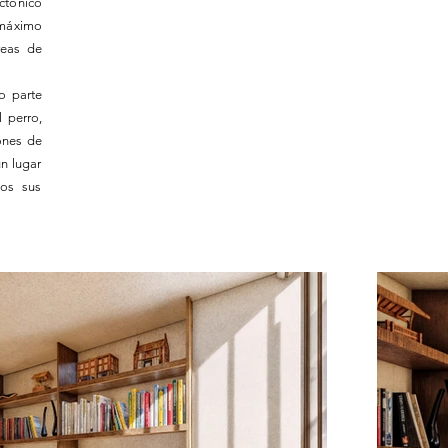
ctónico
l máximo
reas de
o parte
 perro,
ones de
n lugar
dos sus