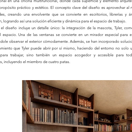
onal en una oficina multifuncional, donde cada superficie y elemento arquite
propósito práctico y estético. El concepto clave del diseño es aprovechar a
des, creando una envolvente que se convierte en escritorios, librerías y á
n, logrando así una solución eficiente y dinámica para el espacio de trabajo.
el diseño incluye un detalle único: la integración de la mascota, Tyler, com
el espacio. Una de las ventanas se convierte en un mirador especial para el
ndole observar el exterior cómodamente. Además, se han incorporado soluci
miento que Tyler puede abrir por sí mismo, haciendo del entorno no solo u
 para trabajar, sino también un espacio acogedor y accesible para to
s, incluyendo el miembro de cuatro patas.