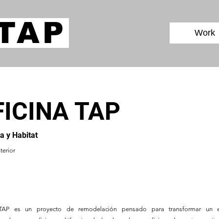
TAP
Work
FICINA TAP
a y Habitat
terior
 TAP es un proyecto de remodelación pensado para transformar un e